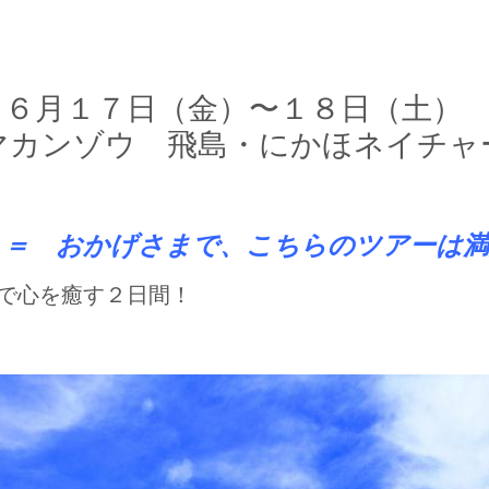
】６月１７日（金）〜１８日（土）
マカンゾウ 飛島・にかほネイチャ
＝ おかげさまで、こちらのツアーは満
で心を癒す２日間！