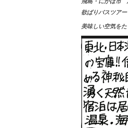
飛島・にかほ市 
欲ばりバスツアー
美味しい空気をた