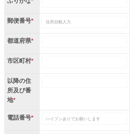
ふりがな
*
郵便番号
*
都道府県
*
市区町村
*
以降の住
所及び番
地
*
電話番号
*