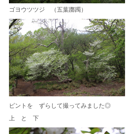
ゴヨウツツジ （五葉躑躅）
ピントを ずらして撮ってみました◎
上 と 下